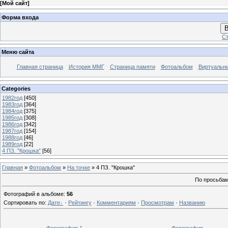
[
Мой сайт
]
Форма входа
В
Ст
Меню сайта
Главная страница
История ММГ
Страница памяти
Фотоальбом
Виртуальн
Categories
1982год
[450]
1983год
[364]
1984год
[375]
1985год
[308]
1986год
[342]
1987год
[154]
1988год
[46]
1989год
[22]
4 ПЗ. "Крошка"
[56]
Главная
»
Фотоальбом
»
На точке
» 4 ПЗ. "Крошка"
По просьбам
Фотографий в альбоме
:
56
Сортировать по
:
Дате
·
Рейтингу
·
Комментариям
·
Просмотрам
·
Названию
Фотография 1
Фотография