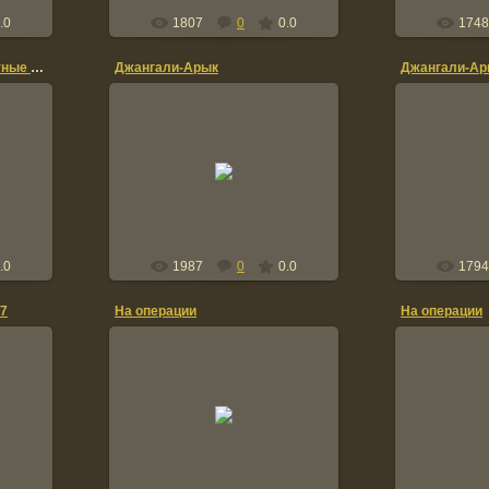
.0
1807
0
0.0
1748
Меймене декабрь 87, местные байкеры
Джангали-Арык
Джангали-Ар
2
29.03.2010
Саша Кон
Окоп на КП в тыл
х
al
.0
1987
0
0.0
1794
87
На операции
На операции
1
17.10.2009
Саша
Сергей Олише
н....
Украина, К
Chemodanov
C