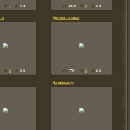
1
5.0
3020
0
0.0
ык
Джангали-арык
9.03.2010
29.03.2010
овалов шуршит по
Наводчик БТР Валера Мастный
озяйству
al
al
0
0.0
1791
3
0.0
На операции
7.10.2009
17.10.2009
вский,мой наводчик,
Владимир Шипунов Курганская
ировоградская обл.
обл.
hemodanov
Chemodanov