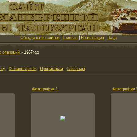
Объединение сайтов
|
Главная
|
Регистрация
|
Вход
с операций
» 1987год
нгу
·
Комментариям
·
Просмотрам
·
Названию
Фотография 1
Фотография 
21.05.2011
1
(Grek)
Незнаю чья машина .Почти сразу
Перевал пр
за перевалом на Кулухтыпу,
ffo336