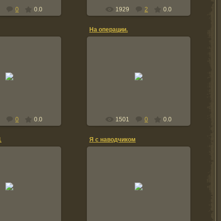
0
0.0
1929
2
0.0
На операции.
02.10.2009
2.10.2009
Я с лева , Сергей Олишевский мой
наводчик и Володя Шипунов,и
hemodanov
детки
Chemodanov
0
0.0
1501
0
0.0
1
Я с наводчиком
4.04.2009
, пров. Бадахшан,
08.03.2009
 Андрей Решетов, 3-
1987 Ташкурган
я ПЗ
Хульмин