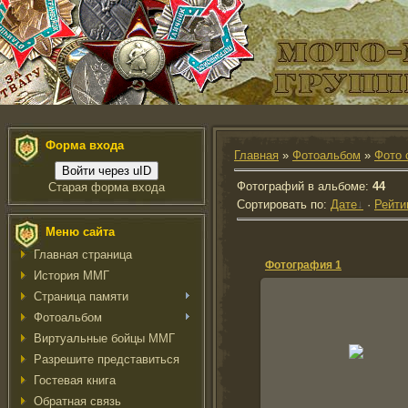
Форма входа
Главная
»
Фотоальбом
»
Фото 
Войти через uID
Фотографий в альбоме
:
44
Старая форма входа
Сортировать по
:
Дате
·
Рейти
Меню сайта
Главная страница
Фотография 1
История ММГ
Страница памяти
Фотоальбом
22.05.2011
Виртуальные бойцы ММГ
Балх. Владимир Параскева 
Разрешите представиться
и я (ffo336)
ffo336
Гостевая книга
Обратная связь