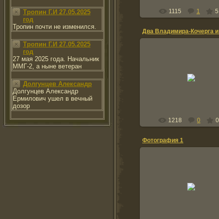
1115
1
5
Тропин Г.И 27.05.2025
год
Тропин почти не изменился.
Тропин Г.И 27.05.2025
год
27 мая 2025 года. Начальник
ММГ-2, а ныне ветеран
09.03.2011
Долгунцев Александр
natusya567
Долгунцев Александр
Ермилович ушел в вечный
дозор
1218
0
0
Фотография 1
01.10.2010
Справа: Я(Андрей Кубышк
извините,остальных не 
3.01.87
and67_67x