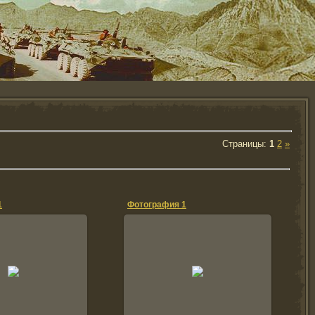
Страницы
:
1
2
»
1
Фотография 1
7.05.2011
17.05.2011
ошли курс на ММГ.
Я на чижике.
ffo336
ffo336