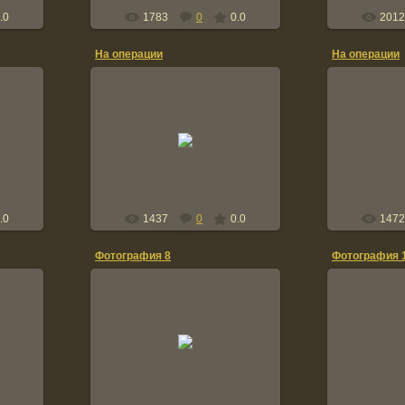
.0
1783
0
0.0
2012
На операции
На операции
13.10.2009
0
Ожидаем дембель.
C
Chemodanov
.0
1437
0
0.0
1472
Фотография 8
Фотография 
14.04.2009
1
У кишлака Файзабад, пров.
ов.
Фариаб, недалеко от Меймене.
Апрель 87
мене.
Андрей Чемоданов сидит, кто
второй слева
права
стоит, не помню, оба весна 85, 3-
я...
Хульмин