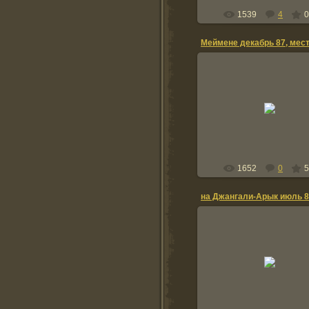
1539
4
0
29.03.2010
al
1652
0
5
на Джангали-Арык июль 
29.03.2010
2 ПЗ, Сергей Маркович, 
Коновалов, Андрей Кубышки
al