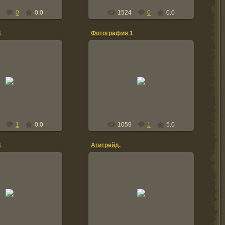
0
0.0
1524
0
0.0
1
Фотография 1
2.05.2011
12.05.2011
natusya567
natusya567
1
0.0
1059
1
5.0
1
Агитрейд.
2.05.2011
09.03.2011
natusya567
natusya567