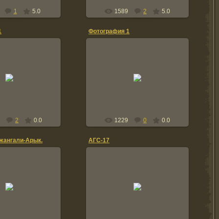
1
5.0
1589
2
5.0
1
Фотография 1
8.02.2011
28.02.2011
Ь 1987Г. РАЙОН
СЕНТЯБРЬ 1987Г. РАЙОН
 бтр 320 все арбузы
Хайдарабада бтр 320 сапёры
едят
ffo336
ffo336
2
0.0
1229
0
0.0
Джангали-Арык.
АГС-17
29.03.2010
1.09.2010
Саша Коновалов, Эдик Куропей, 2
ПЗ
inzir
al