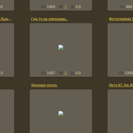
.0
1463
1
0.0
984
Два Владимира-Кочерга и Лынов, минбат.
Где то на операции...
Фотография 
2
09.03.2011
СЕНТЯБР
Хайдарабада
natusya567
.0
1467
5
0.0
1300
Удачная охота.
Лето 87. На 
21.09.2010
2
ин),
На фото: Гордовой, Кубышкин,
помню
Губко, Коновалов, Маркович,
Усманов.
inzir