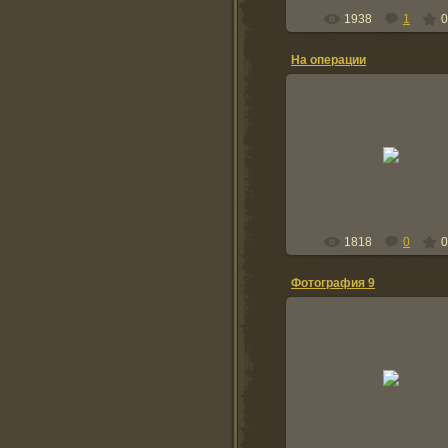
1938
1
0
На операции
13.10.2009
Chemodanov
1818
0
0
Фотография 9
14.04.2009
У кишлака Файзабад, пр
Фариаб, недалеко от Мей
Слева Андрей Решетов, с
Миша Чемоданов.
Хульмин