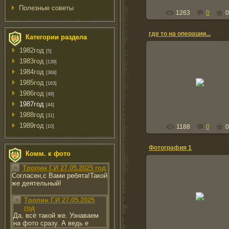
Полезные советы
1263
0
0
где то на операции...
Категории раздела
1982год
[5]
1983год
[139]
1984год
[368]
12.05.2011
1985год
[163]
natusya567
1986год
[49]
1987год
[44]
1988год
[31]
1989год
1188
0
0
[10]
Фотография 1
Комм. к фото
Тропин Г.И 27.05.2025 год
Согласен,с Вами ребята!Такой
же деятельный!
12.05.2011
Тропин Г.И 27.05.2025
natusya567
год
Да, всё такой же. Узнаваем
на фото сразу. А ведь е